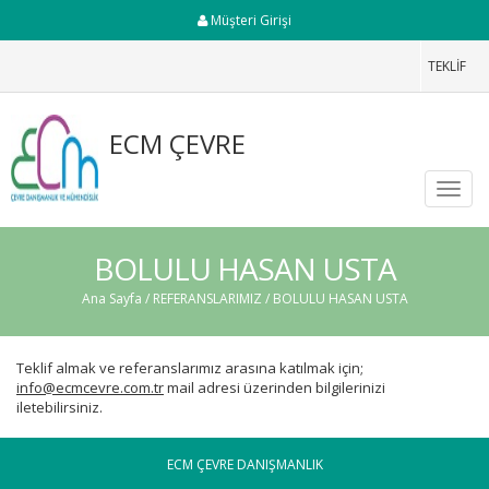
Müşteri Girişi
TEKLİF
ECM ÇEVRE
Toggl
navig
BOLULU HASAN USTA
Ana Sayfa
/
REFERANSLARIMIZ
/ BOLULU HASAN USTA
Teklif almak ve referanslarımız arasına katılmak için;
info@ecmcevre.com.tr
mail adresi üzerinden bilgilerinizi
iletebilirsiniz.
ECM ÇEVRE DANIŞMANLIK