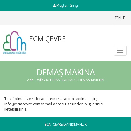
Müşteri Girişi
TEKLİF
ECM ÇEVRE
Toggl
navig
DEMAŞ MAKİNA
Ana Sayfa
/
REFERANSLARIMIZ
/ DEMAŞ MAKİNA
Teklif almak ve referanslarımız arasına katılmak için;
info@ecmcevre.com.tr
mail adresi üzerinden bilgilerinizi
iletebilirsiniz.
ECM ÇEVRE DANIŞMANLIK