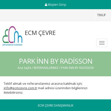
Müşteri Girişi
TEKLİF
ECM ÇEVRE
Toggl
navig
PARK İNN BY RADİSSON
Ana Sayfa
/
REFERANSLARIMIZ
/ PARK İNN BY RADİSSON
Teklif almak ve referanslarımız arasına katılmak için;
info@ecmcevre.com.tr
mail adresi üzerinden bilgilerinizi
iletebilirsiniz.
ECM ÇEVRE DANIŞMANLIK