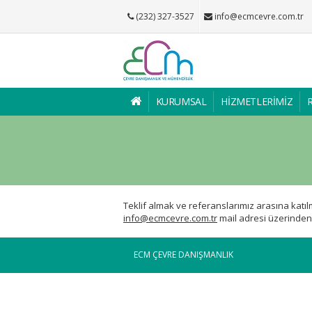
(232) 327-3527
info@ecmcevre.com.tr
KURUMSAL
HİZMETLERİMİZ
Teklif almak ve referanslarımız arasına katılm
info@ecmcevre.com.tr
mail adresi üzerinden bi
ECM ÇEVRE DANIŞMANLIK