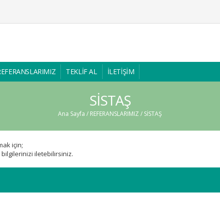
REFERANSLARIMIZ
TEKLİF AL
İLETİŞİM
SİSTAŞ
Ana Sayfa
/
REFERANSLARIMIZ
/ SİSTAŞ
ak için;
lgilerinizi iletebilirsiniz.