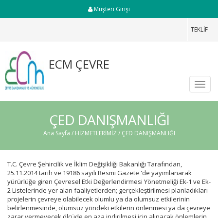
Müşteri Girişi
TEKLİF
ECM ÇEVRE
Toggl
navig
ÇED DANIŞMANLIĞI
Ana Sayfa
/
HİZMETLERİMİZ
/ ÇED DANIŞMANLIĞI
T.C. Çevre Şehircilik ve İklim Değişikliği Bakanlığı Tarafından,
25.11.2014 tarih ve 19186 sayılı Resmi Gazete 'de yayımlanarak
yürürlüğe giren Çevresel Etki Değerlendirmesi Yönetmeliği Ek-1 ve Ek-
2 Listelerinde yer alan faaliyetlerden; gerçekleştirilmesi planladıkları
projelerin çevreye olabilecek olumlu ya da olumsuz etkilerinin
belirlenmesinde, olumsuz yöndeki etkilerin önlenmesi ya da çevreye
zarar vermeyecek ölçüde en aza indirilmesi için alınacak önlemlerin,